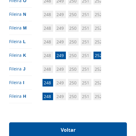
Fileira
248
249
250
251
252
253
254
2
O
Fileira
248
249
250
251
252
253
254
2
N
Fileira
248
249
250
251
252
253
254
2
M
Fileira
248
249
250
251
252
253
254
2
L
Fileira
248
249
250
251
252
253
254
2
K
Fileira
248
249
250
251
252
253
254
2
J
Fileira
248
249
250
251
252
253
254
2
I
Fileira
248
249
250
251
252
253
254
2
H
Voltar