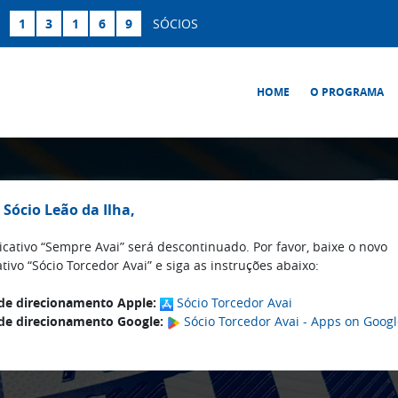
S
1
3
1
6
9
SÓCIOS
HOME
O PROGRAMA
 Sócio Leão da Ilha,
icativo “Sempre Avai” será descontinuado. Por favor, baixe o novo
ativo “Sócio Torcedor Avai” e siga as instruções abaixo:
de direcionamento Apple:
Sócio Torcedor Avai
de direcionamento Google:
Sócio Torcedor Avai - Apps on Goog