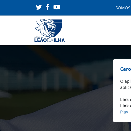
SOMO
Caro
O apl
aplic
Link 
Link 
Play