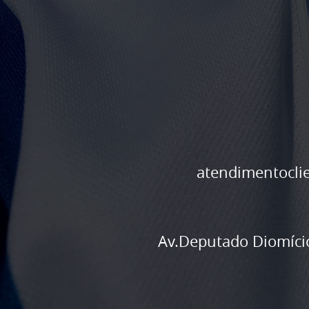
atendimentocli
Av.Deputado Diomício