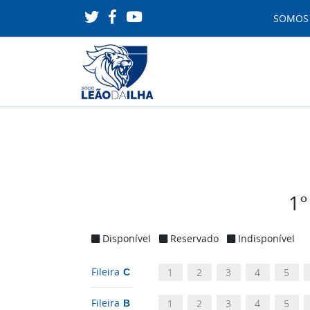
SOMO
1°
Disponível
Reservado
Indisponível
Fileira
1
2
3
4
5
C
Fileira
1
2
3
4
5
B