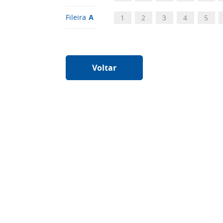
Fileira
1
2
3
4
5
A
Voltar