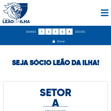
SOMOS
1
3
1
6
8
SÓCIOS
Entrar
SEJA SÓCIO LEÃO DA ILHA!
SETOR
A