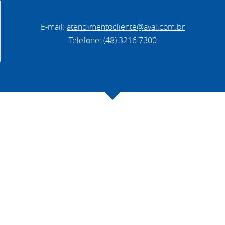
E-mail:
atendimentocliente@avai.com.br
Telefone:
(48) 3216 7300